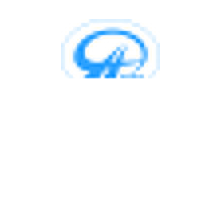
Заглушки прямоугольные без рейки
Заглушки прямоугольные с сеткой
Врезки прямоугольные прямые
Врезки прямые в круглую трубу
Вставки гибкие прямоугольные
Канальные воздушные фильтры
ФВ - фильтры для круглых воздуховодов
ФВК - фильтры карманные для круглых
воздуховодов
ФВП - фильтры карманные для
прямоугольных воздуховодов